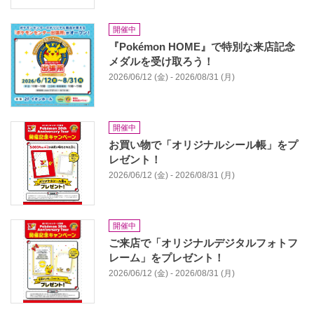
開催中
『Pokémon HOME』で特別な来店記念
メダルを受け取ろう！
2026/06/12 (金) - 2026/08/31 (月)
開催中
お買い物で「オリジナルシール帳」をプ
レゼント！
2026/06/12 (金) - 2026/08/31 (月)
開催中
ご来店で「オリジナルデジタルフォトフ
レーム」をプレゼント！
2026/06/12 (金) - 2026/08/31 (月)