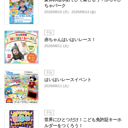
ちゃパーク
2026/08/10 (月) - 2026/08/14 (金)
予告
赤ちゃんはいはいレース！
2026/08/11 (火)
予告
はいはいレースイベント
2026/08/11 (火)
予告
世界にひとつだけ！こども免許証キーホ
ルダーをつくろう！