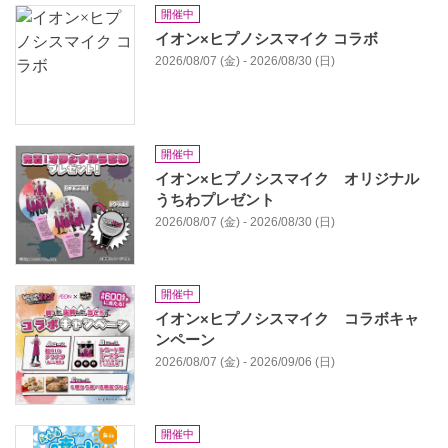
開催中
イオン×ヒプノシスマイク コラボ
2026/08/07 (金) - 2026/08/30 (日)
開催中
イオン×ヒプノシスマイク オリジナル
うちわプレゼント
2026/08/07 (金) - 2026/08/30 (日)
開催中
イオン×ヒプノシスマイク コラボキャ
ンペーン
2026/08/07 (金) - 2026/09/06 (日)
開催中