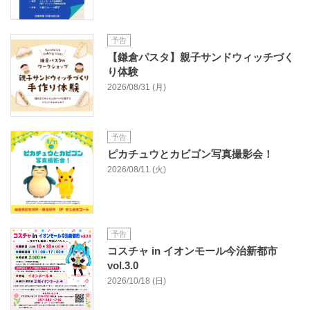
予告
【鎌倉パスタ】親子サンドウィッチづく
り体験
2026/08/31 (月)
予告
ピカチュウとカビゴン写真撮影会！
2026/08/11 (火)
予告
コスチャ in イオンモール今治新都市
vol.3.0
2026/10/18 (日)