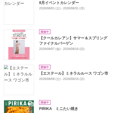
8月イベントカレンダー
2026/08/01 (土) - 2026/08/31 (月)
開催中
【クールカレアン】サマー＆スプリング
ファイナルバーゲン
2026/08/07 (金) - 2026/08/16 (日)
開催中
【エステール】ミネラルルース ワゴン市
2026/08/08 (土) - 2026/08/16 (日)
開催中
PIRIKA ミニたい焼き