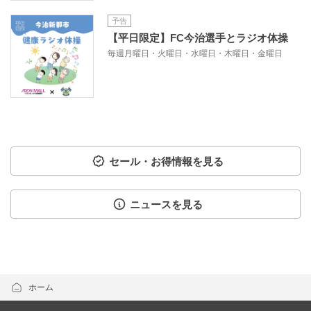
予告
【平日限定】FC今治選手とラジオ体操
毎週月曜日・火曜日・水曜日・木曜日・金曜日
セール・お得情報を見る
ニュースを見る
ホーム