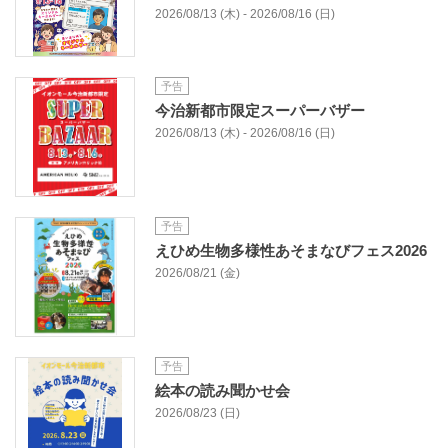
2026/08/13 (木) - 2026/08/16 (日)
予告
今治新都市限定スーパーバザー
2026/08/13 (木) - 2026/08/16 (日)
予告
えひめ生物多様性あそまなびフェス2026
2026/08/21 (金)
予告
絵本の読み聞かせ会
2026/08/23 (日)